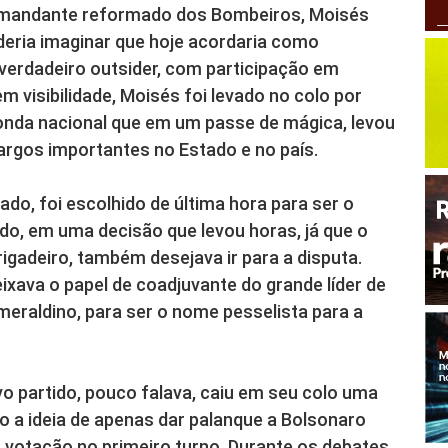
omandante reformado dos Bombeiros, Moisés
oderia imaginar que hoje acordaria como
 verdadeiro outsider, com participação em
 visibilidade, Moisés foi levado no colo por
onda nacional que em um passe de mágica, levou
rgos importantes no Estado e no país.
ado, foi escolhido de última hora para ser o
do, em uma decisão que levou horas, já que o
igadeiro, também desejava ir para a disputa.
deixava o papel de coadjuvante do grande líder de
meraldino, para ser o nome pesselista para a
o partido, pouco falava, caiu em seu colo uma
o a ideia de apenas dar palanque a Bolsonaro
 votação no primeiro turno. Durante os debates,