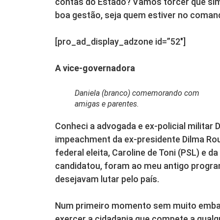
contas do Estado? Vamos torcer que si
boa gestão, seja quem estiver no coman
[pro_ad_display_adzone id=”52″]
A vice-governadora
Daniela (branco) comemorando com
amigas e parentes.
Conheci a advogada e ex-policial militar 
impeachment da ex-presidente Dilma Rou
federal eleita, Caroline de Toni (PSL) e 
candidatou, foram ao meu antigo progr
desejavam lutar pelo país.
Num primeiro momento sem muito embasa
exercer a cidadania que compete a qualq