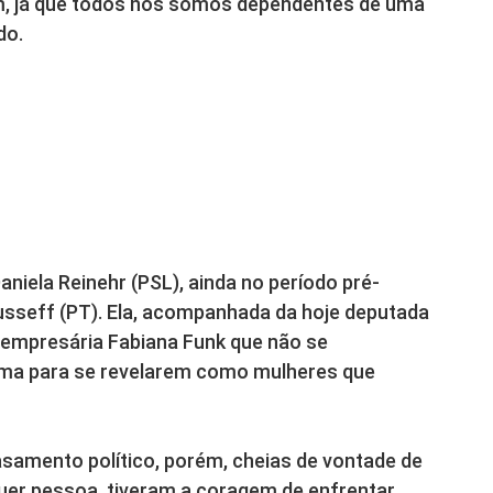
m, já que todos nós somos dependentes de uma
do.
Daniela Reinehr (PSL), ainda no período pré-
sseff (PT). Ela, acompanhada da hoje deputada
da empresária Fabiana Funk que não se
ama para se revelarem como mulheres que
mento político, porém, cheias de vontade de
uer pessoa, tiveram a coragem de enfrentar,