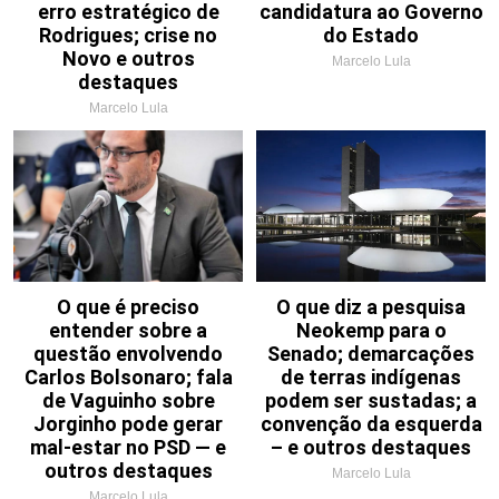
erro estratégico de
candidatura ao Governo
Rodrigues; crise no
do Estado
Novo e outros
Marcelo Lula
destaques
Marcelo Lula
O que é preciso
O que diz a pesquisa
entender sobre a
Neokemp para o
questão envolvendo
Senado; demarcações
Carlos Bolsonaro; fala
de terras indígenas
de Vaguinho sobre
podem ser sustadas; a
Jorginho pode gerar
convenção da esquerda
mal-estar no PSD — e
– e outros destaques
outros destaques
Marcelo Lula
Marcelo Lula