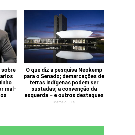
 sobre
O que diz a pesquisa Neokemp
arlos
para o Senado; demarcações de
uinho
terras indígenas podem ser
ar mal-
sustadas; a convenção da
ros
esquerda – e outros destaques
Marcelo Lula