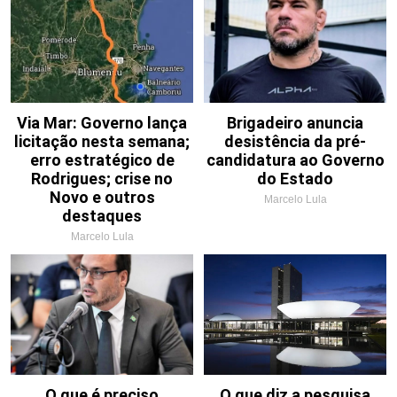
Via Mar: Governo lança
Brigadeiro anuncia
licitação nesta semana;
desistência da pré-
erro estratégico de
candidatura ao Governo
Rodrigues; crise no
do Estado
Novo e outros
Marcelo Lula
destaques
Marcelo Lula
O que é preciso
O que diz a pesquisa