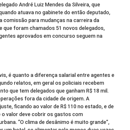
 delegado André Luiz Mendes da Silveira, que
 quando atuava no gabinete do então deputado,
ma comissão para mudanças na carreira da
m de que foram chamados 51 novos delegados,
 agentes aprovados em concurso seguem na
is, é quanto a diferença salarial entre agentes e
undo relatos, em geral os policiais recebem
uanto que tem delegados que ganham R$ 18 mil.
operações fora da cidade de origem. A
ste, ficando ao valor de R$ 110 no estado, e de
e o valor deve cobrir os gastos com
bana. “O clima de desânimo é muito grande”,
ar um hotel, se alimentar pelo menos duas vezes