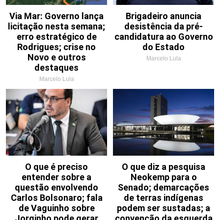
Via Mar: Governo lança
Brigadeiro anuncia
licitação nesta semana;
desistência da pré-
erro estratégico de
candidatura ao Governo
Rodrigues; crise no
do Estado
Novo e outros
Marcelo Lula
destaques
Marcelo Lula
O que é preciso
O que diz a pesquisa
entender sobre a
Neokemp para o
questão envolvendo
Senado; demarcações
Carlos Bolsonaro; fala
de terras indígenas
de Vaguinho sobre
podem ser sustadas; a
Jorginho pode gerar
convenção da esquerda