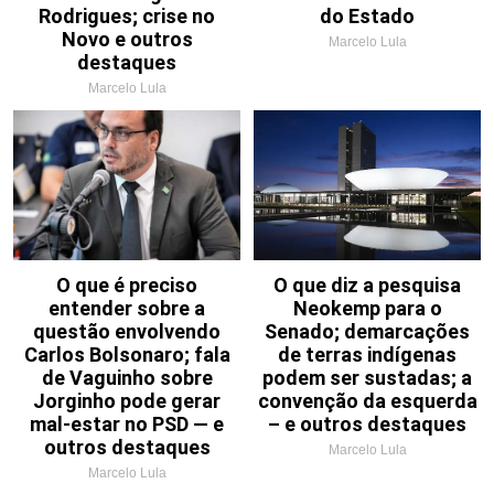
Rodrigues; crise no
do Estado
Novo e outros
Marcelo Lula
destaques
Marcelo Lula
O que é preciso
O que diz a pesquisa
entender sobre a
Neokemp para o
questão envolvendo
Senado; demarcações
Carlos Bolsonaro; fala
de terras indígenas
de Vaguinho sobre
podem ser sustadas; a
Jorginho pode gerar
convenção da esquerda
mal-estar no PSD — e
– e outros destaques
outros destaques
Marcelo Lula
Marcelo Lula