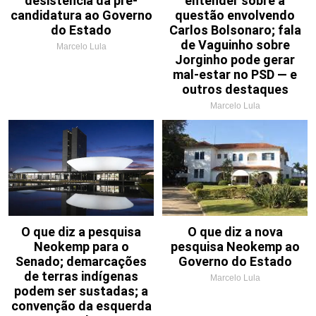
desistência da pré-
entender sobre a
candidatura ao Governo
questão envolvendo
do Estado
Carlos Bolsonaro; fala
de Vaguinho sobre
Marcelo Lula
Jorginho pode gerar
mal-estar no PSD — e
outros destaques
Marcelo Lula
O que diz a pesquisa
O que diz a nova
Neokemp para o
pesquisa Neokemp ao
Senado; demarcações
Governo do Estado
de terras indígenas
Marcelo Lula
podem ser sustadas; a
convenção da esquerda