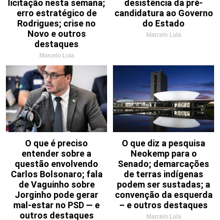
licitação nesta semana;
desistência da pré-
erro estratégico de
candidatura ao Governo
Rodrigues; crise no
do Estado
Novo e outros
Marcelo Lula
destaques
Marcelo Lula
O que é preciso
O que diz a pesquisa
entender sobre a
Neokemp para o
questão envolvendo
Senado; demarcações
Carlos Bolsonaro; fala
de terras indígenas
de Vaguinho sobre
podem ser sustadas; a
Jorginho pode gerar
convenção da esquerda
mal-estar no PSD — e
– e outros destaques
outros destaques
Marcelo Lula