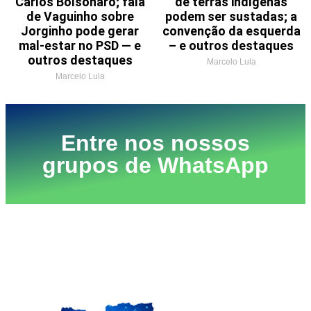
Carlos Bolsonaro; fala
de terras indígenas
de Vaguinho sobre
podem ser sustadas; a
Jorginho pode gerar
convenção da esquerda
mal-estar no PSD — e
– e outros destaques
outros destaques
Marcelo Lula
Marcelo Lula
Entre nos nossos
grupos de WhatsApp