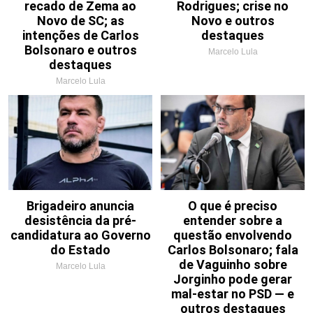
recado de Zema ao
Rodrigues; crise no
Novo de SC; as
Novo e outros
intenções de Carlos
destaques
Bolsonaro e outros
Marcelo Lula
destaques
Marcelo Lula
Brigadeiro anuncia
O que é preciso
desistência da pré-
entender sobre a
candidatura ao Governo
questão envolvendo
do Estado
Carlos Bolsonaro; fala
de Vaguinho sobre
Marcelo Lula
Jorginho pode gerar
mal-estar no PSD — e
outros destaques