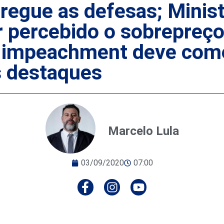
egue as defesas; Minist
r percebido o sobrepreço
 impeachment deve começ
s destaques
Marcelo Lula
03/09/2020
07:00