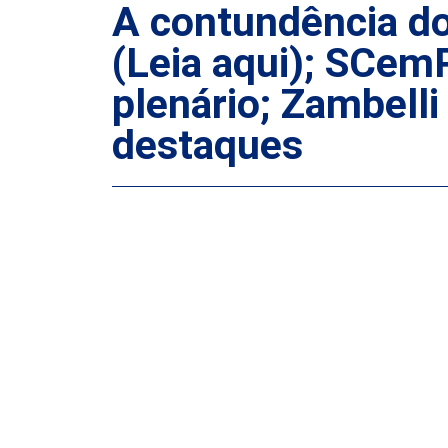
A contundência d
(Leia aqui); SCem
plenário; Zambelli
destaques