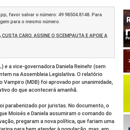
pp, favor salvar o número: 49 98504.8148. Para
sagem para o mesmo número.
A
CUSTA CARO. ASSINE O SCEMPAUTA E APOIE A
L) e a vice-governadora Daniela Reinehr (sem
ntem na Assembleia Legislativa. O relatório
o Vampiro (MDB) foi aprovado por unanimidade,
cativo do que acontecerá amanhã.
oi parabenizado por juristas. No documento, o
 que Moisés e Daniela assumiram o comando do
vação, pregaram a nova política, que fariam uma
arina para bem atender à população, mas, em