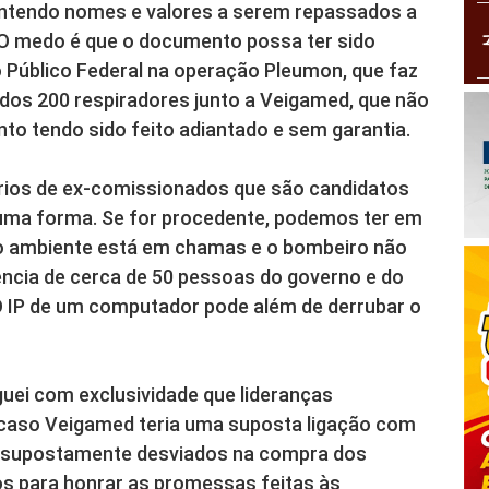
ontendo nomes e valores a serem repassados a
. O medo é que o documento possa ter sido
o Público Federal na operação Pleumon, que faz
dos 200 respiradores junto a Veigamed, que não
 tendo sido feito adiantado e sem garantia.
lários de ex-comissionados que são candidatos
uma forma. Se for procedente, podemos ter em
e o ambiente está em chamas e o bombeiro não
ência de cerca de 50 pessoas do governo e do
 IP de um computador pode além de derrubar o
lguei com exclusividade que lideranças
 caso Veigamed teria uma suposta ligação com
es supostamente desviados na compra dos
os para honrar as promessas feitas às