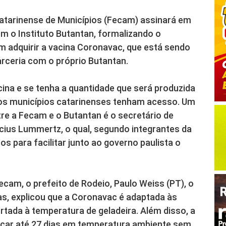
Catarinense de Municípios (Fecam) assinará em
m o Instituto Butantan, formalizando o
m adquirir a vacina Coronavac, que está sendo
arceria com o próprio Butantan.
acina e se tenha a quantidade que será produzida
 os municípios catarinenses tenham acesso. Um
tre a Fecam e o Butantan é o secretário de
icius Lummertz, o qual, segundo integrantes da
s para facilitar junto ao governo paulista o
ecam, o prefeito de Rodeio, Paulo Weiss (PT), o
as, explicou que a Coronavac é adaptada às
rtada à temperatura de geladeira. Além disso, a
 ficar até 27 dias em temperatura ambiente sem