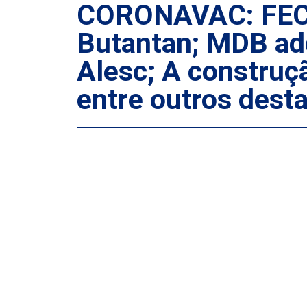
CORONAVAC: FECAM
Butantan; MDB ado
Alesc; A construç
entre outros dest