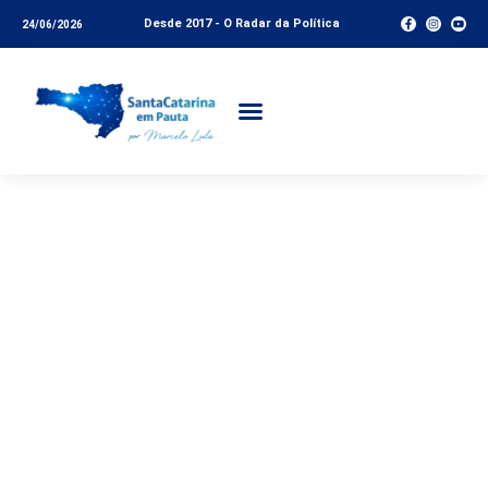
Desde 2017 - O Radar da Política
24/06/2026
Bancada do PL pode
aumentar na Alesc;
Bolsonaro volta a
Santa Catarina; China:
seus insumos e suas
oportunidades e o