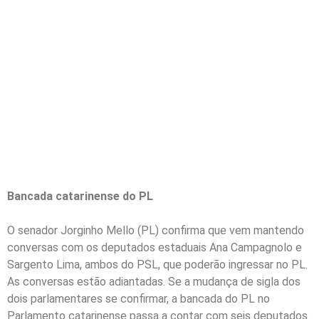
diagnóstico
socioeconômico para
auxiliar novos
gestores, entre outros
destaques.
Bancada catarinense do PL
O senador Jorginho Mello (PL) confirma que vem mantendo
conversas com os deputados estaduais Ana Campagnolo e
Sargento Lima, ambos do PSL, que poderão ingressar no PL.
As conversas estão adiantadas. Se a mudança de sigla dos
dois parlamentares se confirmar, a bancada do PL no
Parlamento catarinense passa a contar com seis deputados.