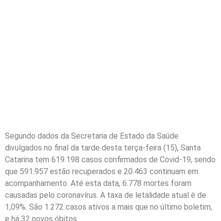
Oeste e Grande
Florianópolis à beira
do colapso; começa a
polêmica Campanha
da Fraternidade
Segundo dados da Secretaria de Estado da Saúde
divulgados no final da tarde desta terça-feira (15), Santa
Catarina tem 619.198 casos confirmados de Covid-19, sendo
que 591.957 estão recuperados e 20.463 continuam em
acompanhamento. Até esta data, 6.778 mortes foram
causadas pelo coronavírus. A taxa de letalidade atual é de
1,09%. São 1.272 casos ativos a mais que no último boletim,
e há 32 novos óbitos.