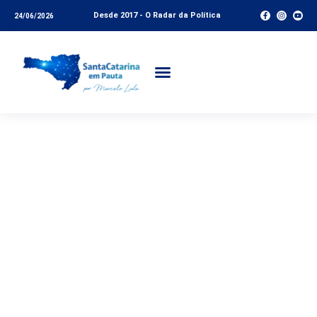
Desde 2017 - O Radar da Política
24/06/2026
Covid -19: O
momento é de tratar
os doentes, vacinar e
evitar o aumento da
transmissibilidade;
mais leitos para o