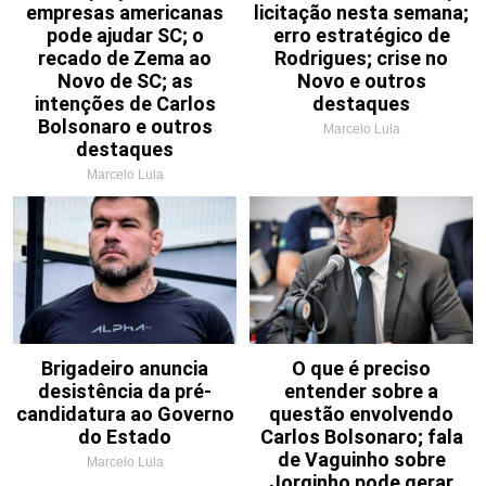
empresas americanas
licitação nesta semana;
pode ajudar SC; o
erro estratégico de
recado de Zema ao
Rodrigues; crise no
Novo de SC; as
Novo e outros
intenções de Carlos
destaques
Bolsonaro e outros
Marcelo Lula
destaques
Marcelo Lula
Brigadeiro anuncia
O que é preciso
desistência da pré-
entender sobre a
candidatura ao Governo
questão envolvendo
do Estado
Carlos Bolsonaro; fala
de Vaguinho sobre
Marcelo Lula
Jorginho pode gerar