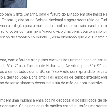
para Santa Catarina, para o futuro do Estado em que nasci e ao
a Embratur, diretor do Sebrae Nacional e agora secretário de Tur
nso a solução para a maioria dos problemas sociais brasileiros: 
ão, o setor de Turismo e Viagens vive uma consistente e silen
stos de trabalho no mundo –, essa dimensão que é o Turismo co
o, com oferece disciplinas eletivas nos últimos anos do ensin
 do 6° e 7° ano, Turismo de Natureza e Aventura para 8° e 9° ano
ses e em estados como SC, em São Paulo será aprendido na esc
ndo a gestão João Doria amplia as escolas de tempo integral: e
ao desenvolvimento dessa indústria de mão de obra intensiva.
ém uma mudança ensaiada há décadas: a possibilidade de divis
 o consumo. Os alunos da rede pública estadual terão uma semana 