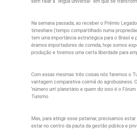
sem falar a “língua universal” em que se transfor
Na semana passada, ao receber o Prêmio Legado A
timeshare (tempo compartilhado numa propriedade 
tem uma importância estratégica para o Brasil e
éramos importadores de comida, hoje somos expo
produção e tivemos uma certa liberdade para em
Com essas mesmas três coisas nós faremos o Tur
vantagem comparativa coirmã do agrobusiness. O
‘número um’ planetário e quem diz isso é o Fóru
Turismo.
Mas, para atingir esse patamar, precisamos estar
estar no centro da pauta da gestão pública e priv