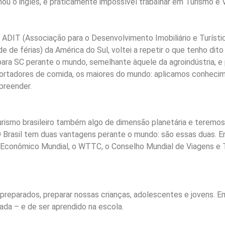
mou o inglês, é praticamente impossível trabalhar em Turismo e 
DIT (Associação para o Desenvolvimento Imobiliário e Turístico
de férias) da América do Sul, voltei a repetir o que tenho dito
 para SC perante o mundo, semelhante àquele da agroindústria,
rtadores de comida, os maiores do mundo: aplicamos conhecime
preender.
ismo brasileiro também algo de dimensão planetária e teremos 
 Brasil tem duas vantagens perante o mundo: são essas duas. 
m Econômico Mundial, o WTTC, o Conselho Mundial de Viagens e 
 preparados, preparar nossas crianças, adolescentes e jovens. Em
ada – e de ser aprendido na escola.