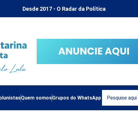
Desde 2017 - O Radar da Política
olunistas
Quem somos
Grupos do WhatsApp
isa ser aprendido na esc