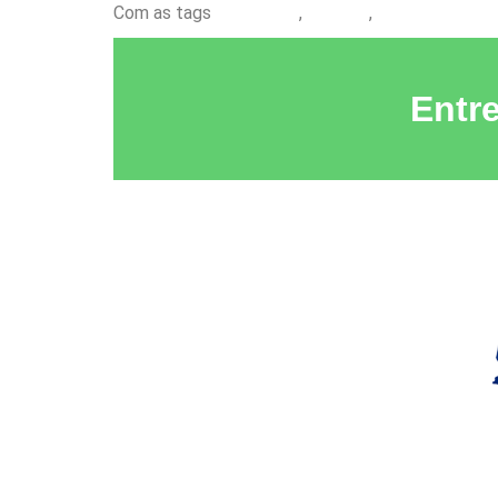
Com as tags
João Dória
,
Turismo
,
Vinicius Lumme
Entr