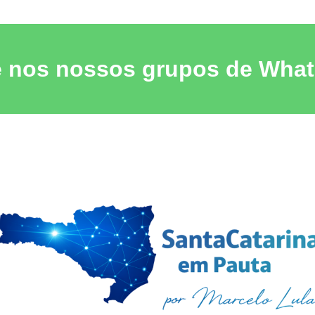
rtz
e nos nossos grupos de Wha