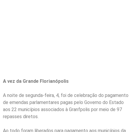
Pequena Empresa
comemorada com
capacitações; A volta
dos Cruzeiros e a
Feira de Anitápolis
A vez da Grande Florianópolis
A noite de segunda-feira, 4, foi de celebração do pagamento
de emendas parlamentares pagas pelo Governo do Estado
aos 22 municípios associados à Granfpolis por meio de 97
repasses diretos.
Ao todo foram liberados para pagamento aos municípios da