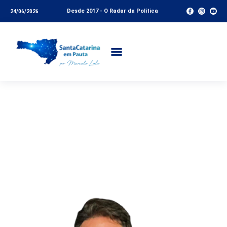
Desde 2017 - O Radar da Política
24/06/2026
SC e SP: o copo meio
cheio da boa notícia –
Coluna do Vinícius
Lummertz