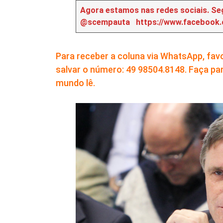
Agora estamos nas redes sociais. Seg
@scempauta
https://www.facebook
Para receber a coluna via WhatsApp, fa
salvar o número: 49 98504.8148. Faça par
mundo lê.