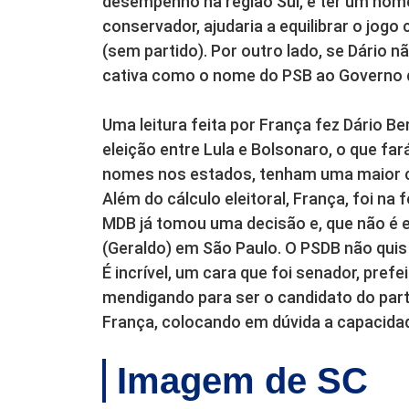
desempenho na região Sul, e ter um no
conservador, ajudaria a equilibrar o jogo
(sem partido). Por outro lado, se Dário nã
cativa como o nome do PSB ao Governo d
Uma leitura feita por França fez Dário Be
eleição entre Lula e Bolsonaro, o que fa
nomes nos estados, tenham uma maior c
Além do cálculo eleitoral, França, foi na
MDB já tomou uma decisão e, que não é el
(Geraldo) em São Paulo. O PSDB não quis
É incrível, um cara que foi senador, prefe
mendigando para ser o candidato do partid
França, colocando em dúvida a capacida
Imagem de SC