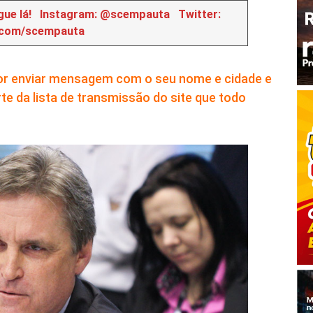
ue lá!
Instagram: @scempauta
Twitter:
.com/scempauta
vor enviar mensagem com o seu nome e cidade e
te da lista de transmissão do site que todo