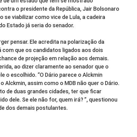
me de um estado que tem se mostrado
 contra o presidente da República, Jair Bolsonaro
o se viabilizar como vice de Lula, a cadeira
o Estado já seria do senador.
rger pensar. Ele acredita na polarização da
rá com que os candidatos ligados aos dois
hance de projeção em relação aos demais.
 ferida, ao dizer claramente ao senador que o
e o escolhido. “O Dário parece o Alckmin
 o Alckmin, assim como o MDB não quer o Dário.
ito de duas grandes cidades, ter que ficar
o dele. Se ele não for, quem irá? ”, questionou
de dos demais postulantes.