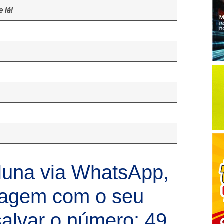
 lá!
luna via WhatsApp,
sagem com o seu
alvar o número: 49