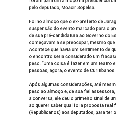
foram para um almoço na presidência da
pelo deputado, Moacir Sopelsa.
Foi no almoço que o ex-prefeito de Jaragu
suspensão do evento marcado para o pró
de sua pré-candidatura ao Governo do Es
começavam a se preocupar, mesmo que o
Acontece que havia um sentimento de q
o encontro seria considerado um fracasso
peso. “Uma coisa é fazer em um teatro em
pessoas, agora, o evento de Curitibanos 
Após algumas considerações, até mesmo
peso ao almoço e, de sua fiel assessora,
a conversa, ele deu o primeiro sinal de u
ao querer saber qual foi a proposta real 
(Republicanos) aos deputados, para ter o