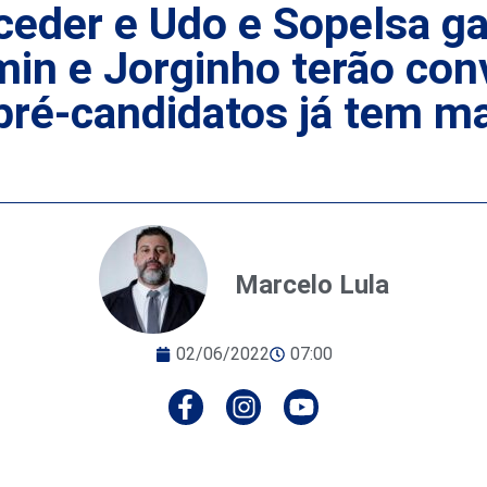
ceder e Udo e Sopelsa g
in e Jorginho terão conv
 pré-candidatos já tem m
Marcelo Lula
02/06/2022
07:00