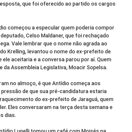
resposta, que foi oferecido ao partido os cargos
ídio começou a especular quem poderia compor
deputado, Celso Maldaner, que foi rechaçado
grega. Vale lembrar que o nome não agrada ao
o Krelling, levantou o nome do ex-prefeito de
se ele aceitaria e a conversa parou por aí. Quem
e da Assembleia Legislativa, Moacir Sopelsa.
eram no almoço, é que Antídio começa aos
 a pressão de que sua pré-candidatura estaria
fraquecimento do ex-prefeito de Jaraguá, quem
er. Eles conversaram na terça desta semana e
s dias.
ntídio Lunelli tomou um café com Moisés na