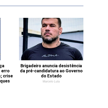
nça
Brigadeiro anuncia desistência
 erro
da pré-candidatura ao Governo
; crise
do Estado
aques
Marcelo Lula