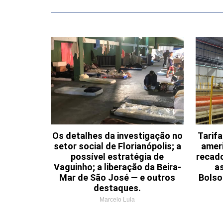
Os detalhes da investigação no
Tarif
setor social de Florianópolis; a
ameri
possível estratégia de
recad
Vaguinho; a liberação da Beira-
a
Mar de São José — e outros
Bolso
destaques.
Marcelo Lula