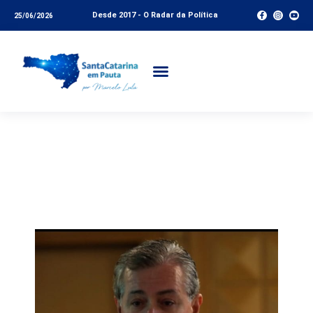
Desde 2017 - O Radar da Política
25/06/2026
Os Espirros da China –
Coluna do Henry
Quaresma