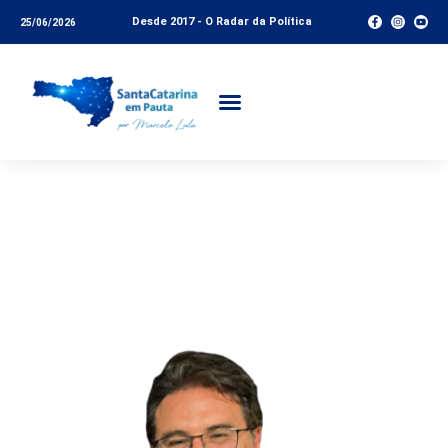
Desde 2017 - O Radar da Política
25/06/2026
Turismo, para um Feliz
Ano Novo – Coluna do
Vinícius Lummertz