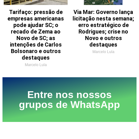
Tarifaço: pressão de
Via Mar: Governo lança
empresas americanas
licitação nesta semana;
pode ajudar SC; o
erro estratégico de
recado de Zema ao
Rodrigues; crise no
Novo de SC; as
Novo e outros
intenções de Carlos
destaques
Bolsonaro e outros
Marcelo Lula
destaques
Marcelo Lula
Entre nos nossos
grupos de WhatsApp