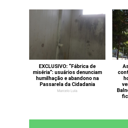
EXCLUSIVO: “Fábrica de
As
miséria”: usuários denunciam
cont
humilhação e abandono na
h
Passarela da Cidadania
ve
Baln
Marcelo Lula
fi