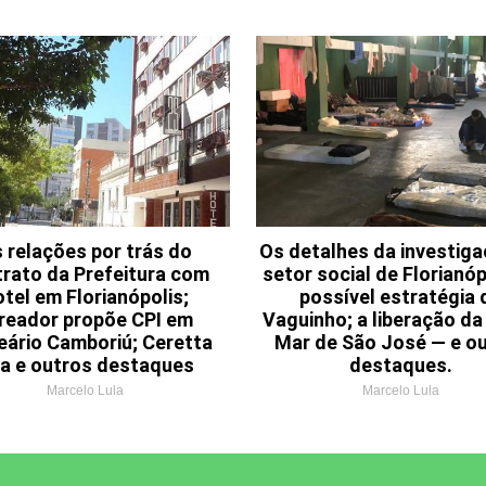
 relações por trás do
Os detalhes da investig
rato da Prefeitura com
setor social de Florianóp
otel em Florianópolis;
possível estratégia 
reador propõe CPI em
Vaguinho; a liberação da 
eário Camboriú; Ceretta
Mar de São José — e o
ca e outros destaques
destaques.
Marcelo Lula
Marcelo Lula