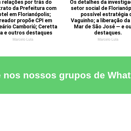
 relações por trás do
Os detalhes da investig
rato da Prefeitura com
setor social de Florianóp
otel em Florianópolis;
possível estratégia 
reador propõe CPI em
Vaguinho; a liberação da 
eário Camboriú; Ceretta
Mar de São José — e o
ca e outros destaques
destaques.
Marcelo Lula
Marcelo Lula
e nos nossos grupos de Wha