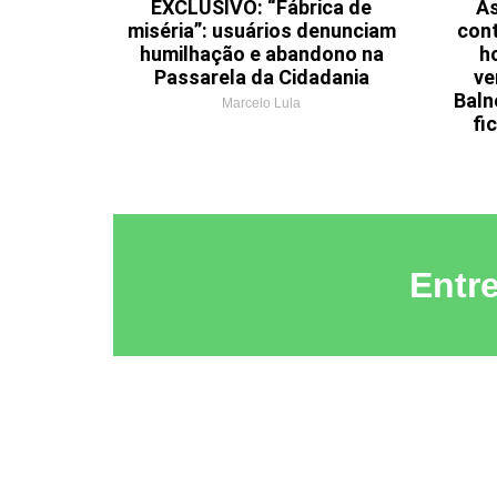
EXCLUSIVO: “Fábrica de
As
miséria”: usuários denunciam
cont
humilhação e abandono na
h
Passarela da Cidadania
ve
Baln
Marcelo Lula
fi
Entr