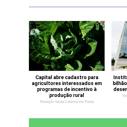
Capital abre cadastro para
Insti
agricultores interessados em
bilhã
programas de incentivo à
desen
produção rural
Re
Redação Santa Catarina em Pauta