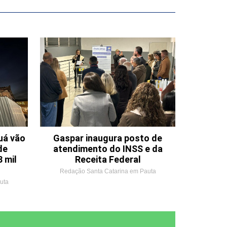
uá vão
Gaspar inaugura posto de
de
atendimento do INSS e da
 mil
Receita Federal
Redação Santa Catarina em Pauta
uta