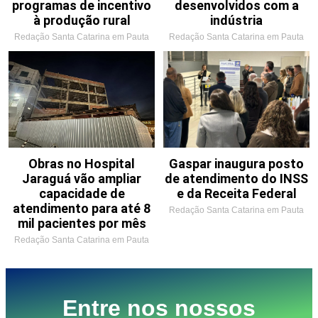
programas de incentivo
desenvolvidos com a
à produção rural
indústria
Redação Santa Catarina em Pauta
Redação Santa Catarina em Pauta
Obras no Hospital
Gaspar inaugura posto
Jaraguá vão ampliar
de atendimento do INSS
capacidade de
e da Receita Federal
atendimento para até 8
Redação Santa Catarina em Pauta
mil pacientes por mês
Redação Santa Catarina em Pauta
Entre nos nossos