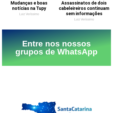
Mudanças e boas
Assassinatos de dois
notícias na Tupy
cabeleireiros continuam
sem informações
Luiz Veríssimo
Luiz Veríssimo
Entre nos nossos
grupos de WhatsApp