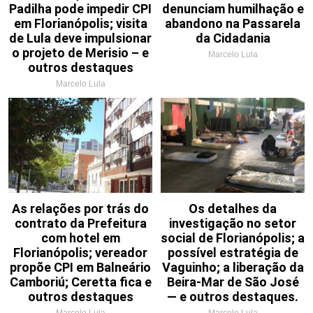
Padilha pode impedir CPI
denunciam humilhação e
em Florianópolis; visita
abandono na Passarela
de Lula deve impulsionar
da Cidadania
o projeto de Merisio – e
Marcelo Lula
outros destaques
Marcelo Lula
As relações por trás do
Os detalhes da
contrato da Prefeitura
investigação no setor
com hotel em
social de Florianópolis; a
Florianópolis; vereador
possível estratégia de
propõe CPI em Balneário
Vaguinho; a liberação da
Camboriú; Ceretta fica e
Beira-Mar de São José
outros destaques
— e outros destaques.
Marcelo Lula
Marcelo Lula