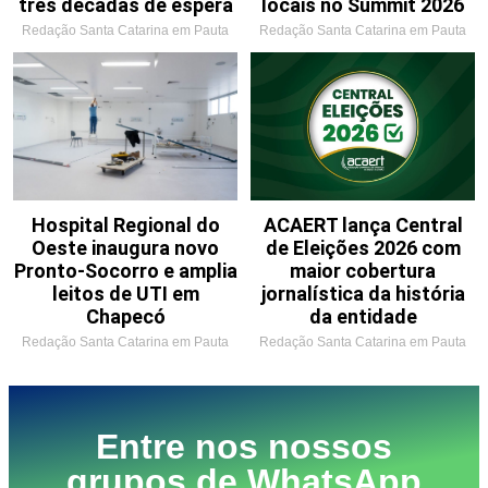
três décadas de espera
locais no Summit 2026
Redação Santa Catarina em Pauta
Redação Santa Catarina em Pauta
Hospital Regional do
ACAERT lança Central
Oeste inaugura novo
de Eleições 2026 com
Pronto-Socorro e amplia
maior cobertura
leitos de UTI em
jornalística da história
Chapecó
da entidade
Redação Santa Catarina em Pauta
Redação Santa Catarina em Pauta
Entre nos nossos
grupos de WhatsApp