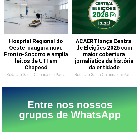
Hospital Regional do
ACAERT lança Central
Oeste inaugura novo
de Eleições 2026 com
Pronto-Socorro e amplia
maior cobertura
leitos de UTI em
jornalística da história
Chapecó
da entidade
Redação Santa Catarina em Pauta
Redação Santa Catarina em Pauta
Entre nos nossos
grupos de WhatsApp