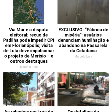
Via Mar e a disputa
EXCLUSIVO: “Fábrica de
eleitoral; recuo de
miséria”: usuários
Padilha pode impedir CPI
denunciam humilhação e
em Florianópolis; visita
abandono na Passarela
de Lula deve impulsionar
da Cidadania
o projeto de Merisio – e
Marcelo Lula
outros destaques
Marcelo Lula
As relações por trás do
Os detalhes da