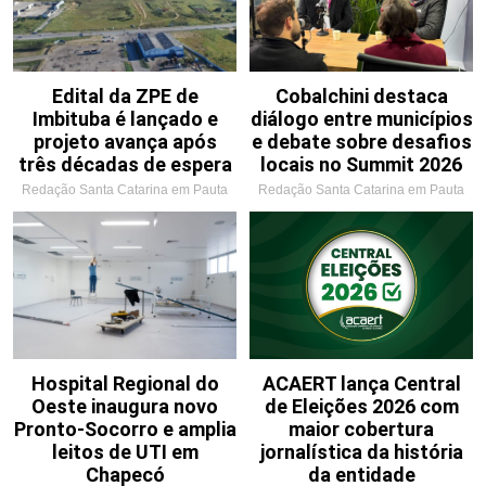
Edital da ZPE de
Cobalchini destaca
Imbituba é lançado e
diálogo entre municípios
projeto avança após
e debate sobre desafios
três décadas de espera
locais no Summit 2026
Redação Santa Catarina em Pauta
Redação Santa Catarina em Pauta
Hospital Regional do
ACAERT lança Central
Oeste inaugura novo
de Eleições 2026 com
Pronto-Socorro e amplia
maior cobertura
leitos de UTI em
jornalística da história
Chapecó
da entidade