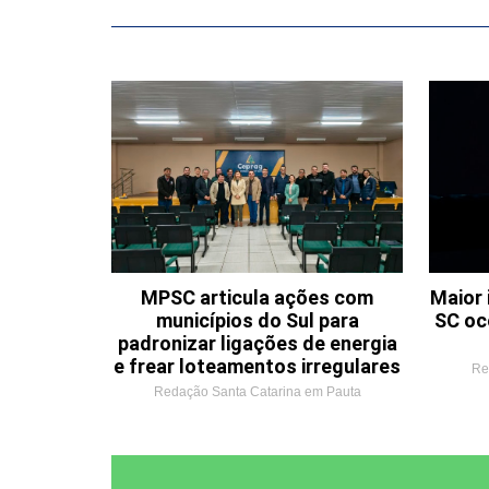
MPSC articula ações com
Maior 
municípios do Sul para
SC oc
padronizar ligações de energia
e frear loteamentos irregulares
Re
Redação Santa Catarina em Pauta