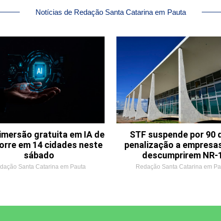
Notícias de Redação Santa Catarina em Pauta
imersão gratuita em IA de
STF suspende por 90 
orre em 14 cidades neste
penalização a empresa
sábado
descumprirem NR-
dação Santa Catarina em Pauta
Redação Santa Catarina em Pa