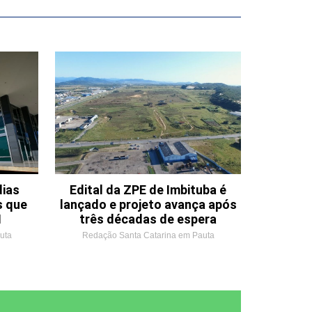
dias
Edital da ZPE de Imbituba é
s que
lançado e projeto avança após
1
três décadas de espera
uta
Redação Santa Catarina em Pauta