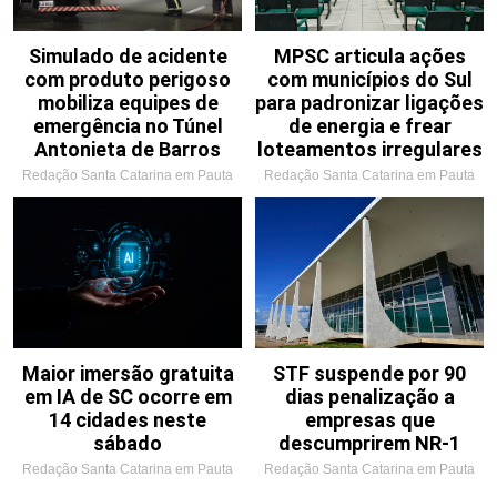
Simulado de acidente
MPSC articula ações
com produto perigoso
com municípios do Sul
mobiliza equipes de
para padronizar ligações
emergência no Túnel
de energia e frear
Antonieta de Barros
loteamentos irregulares
Redação Santa Catarina em Pauta
Redação Santa Catarina em Pauta
Maior imersão gratuita
STF suspende por 90
em IA de SC ocorre em
dias penalização a
14 cidades neste
empresas que
sábado
descumprirem NR-1
Redação Santa Catarina em Pauta
Redação Santa Catarina em Pauta