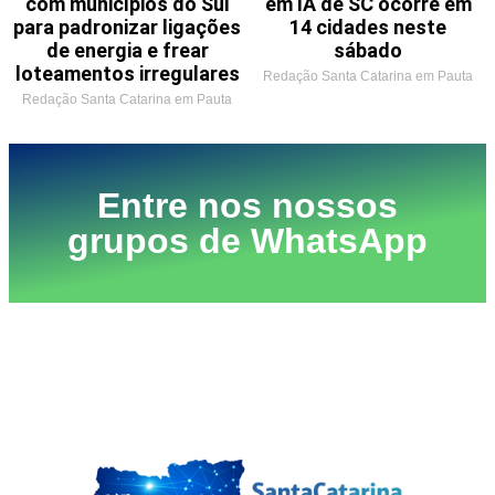
com municípios do Sul
em IA de SC ocorre em
para padronizar ligações
14 cidades neste
de energia e frear
sábado
loteamentos irregulares
Redação Santa Catarina em Pauta
Redação Santa Catarina em Pauta
Entre nos nossos
grupos de WhatsApp