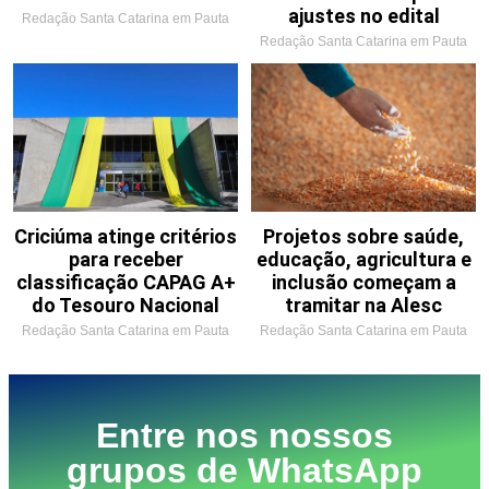
ajustes no edital
Redação Santa Catarina em Pauta
Redação Santa Catarina em Pauta
Criciúma atinge critérios
Projetos sobre saúde,
para receber
educação, agricultura e
classificação CAPAG A+
inclusão começam a
do Tesouro Nacional
tramitar na Alesc
Redação Santa Catarina em Pauta
Redação Santa Catarina em Pauta
Entre nos nossos
grupos de WhatsApp