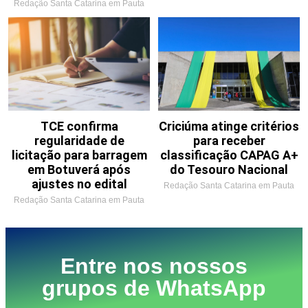
Redação Santa Catarina em Pauta
TCE confirma
Criciúma atinge critérios
regularidade de
para receber
licitação para barragem
classificação CAPAG A+
em Botuverá após
do Tesouro Nacional
ajustes no edital
Redação Santa Catarina em Pauta
Redação Santa Catarina em Pauta
Entre nos nossos
grupos de WhatsApp