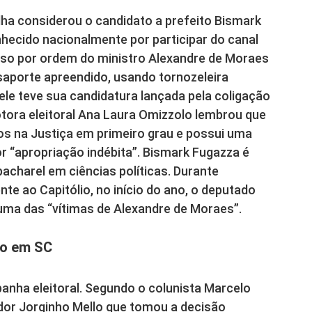
elha considerou o candidato a prefeito Bismark
nhecido nacionalmente por participar do canal
reso por ordem do ministro Alexandre de Moraes
ssaporte apreendido, usando tornozeleira
 ele teve sua candidatura lançada pela coligação
otora eleitoral Ana Laura Omizzolo lembrou que
s na Justiça em primeiro grau e possui uma
 “apropriação indébita”. Bismark Fugazza é
bacharel em ciências políticas. Durante
te ao Capitólio, no início do ano, o deputado
ma das “vítimas de Alexandre de Moraes”.
aro em SC
panha eleitoral. Segundo o colunista Marcelo
ador Jorginho Mello que tomou a decisão