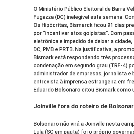
O Ministério Público Eleitoral de Barra V
Fugazza (DC) inelegível esta semana. Co
Os Hipócritas, Bismarck ficou 91 dias p
por “incentivar atos golpistas”. Com pa
eletrônica e impedido de deixar a cidade,
DC, PMB e PRTB. Na justificativa, a prom
Bismark está respondendo três processo
condenação em segundo grau (TRF-4) por
administrador de empresas, jornalista e 
entrevista à imprensa estrangeira em fren
Eduardo Bolsonaro citou Bismark como u
Joinville fora do roteiro de Bolson
Bolsonaro não virá a Joinville nesta cam
Lula (SC em pauta) foi o próprio govern