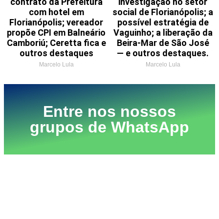
contrato da Prefeitura
investigação no setor
com hotel em
social de Florianópolis; a
Florianópolis; vereador
possível estratégia de
propõe CPI em Balneário
Vaguinho; a liberação da
Camboriú; Ceretta fica e
Beira-Mar de São José
outros destaques
— e outros destaques.
Marcelo Lula
Marcelo Lula
Entre nos nossos
grupos de WhatsApp