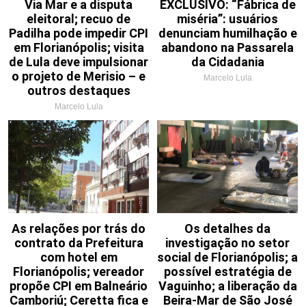
Via Mar e a disputa
EXCLUSIVO: “Fábrica de
eleitoral; recuo de
miséria”: usuários
Padilha pode impedir CPI
denunciam humilhação e
em Florianópolis; visita
abandono na Passarela
de Lula deve impulsionar
da Cidadania
o projeto de Merisio – e
Marcelo Lula
outros destaques
Marcelo Lula
As relações por trás do
Os detalhes da
contrato da Prefeitura
investigação no setor
com hotel em
social de Florianópolis; a
Florianópolis; vereador
possível estratégia de
propõe CPI em Balneário
Vaguinho; a liberação da
Camboriú; Ceretta fica e
Beira-Mar de São José