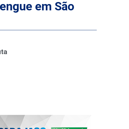
 dengue em São
uta