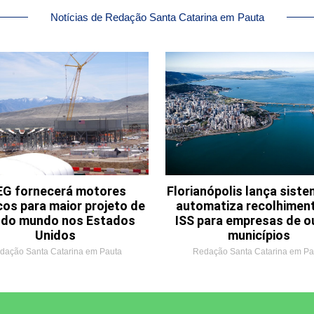
Notícias de Redação Santa Catarina em Pauta
G fornecerá motores
Florianópolis lança sist
cos para maior projeto de
automatiza recolhimen
o do mundo nos Estados
ISS para empresas de o
Unidos
municípios
dação Santa Catarina em Pauta
Redação Santa Catarina em Pa