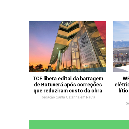
TCE libera edital da barragem
WE
de Botuverá após correções
elétri
que reduziram custo da obra
líti
Redação Santa Catarina em Pauta
Re