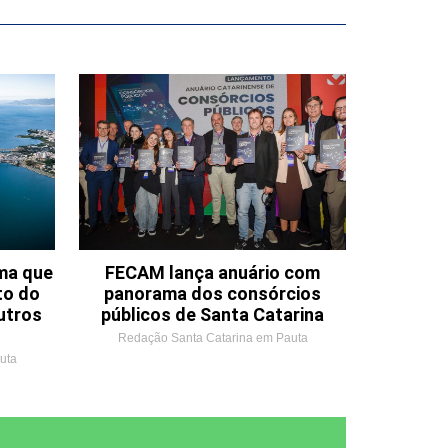
ema que
FECAM lança anuário com
to do
panorama dos consórcios
utros
públicos de Santa Catarina
Redação Santa Catarina em Pauta
uta