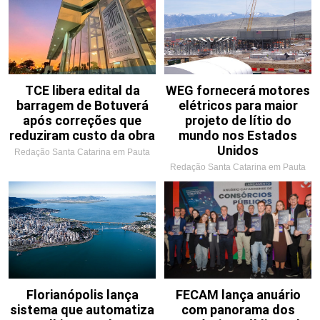
TCE libera edital da
WEG fornecerá motores
barragem de Botuverá
elétricos para maior
após correções que
projeto de lítio do
reduziram custo da obra
mundo nos Estados
Unidos
Redação Santa Catarina em Pauta
Redação Santa Catarina em Pauta
Florianópolis lança
FECAM lança anuário
sistema que automatiza
com panorama dos