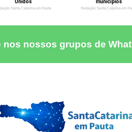
Unidos
municípios
dação Santa Catarina em Pauta
Redação Santa Catarina em Pa
e nos nossos grupos de Wha