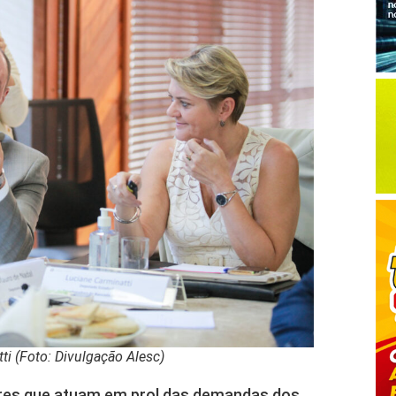
i (Foto: Divulgação Alesc)
res que atuam em prol das demandas dos