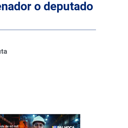
enador o deputado
uta