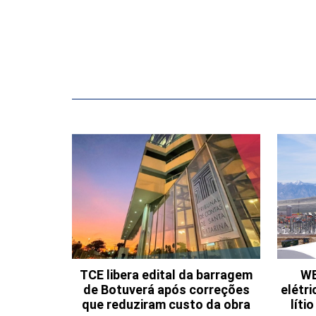
TCE libera edital da barragem
WE
de Botuverá após correções
elétri
que reduziram custo da obra
líti