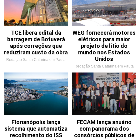
TCE libera edital da
WEG fornecerá motores
barragem de Botuverá
elétricos para maior
após correções que
projeto de lítio do
reduziram custo da obra
mundo nos Estados
Unidos
Redação Santa Catarina em Pauta
Redação Santa Catarina em Pauta
Florianópolis lança
FECAM lança anuário
sistema que automatiza
com panorama dos
recolhimento do ISS
consórcios públicos de